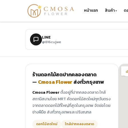
ข้ามไปยังเนื้อหาหลัก
หน้าแรก
สินค้า
ดอ
LINE
@816cujwe
เ
ร้านดอกไม้สดปากคลองตลาด
—
Cmosa Flower
ส่งทั่วกรุงเทพ
Cmosa Flower
ตั้งอยู่ที่ปากคลองตลาด ใกล้
สถานีสนามไชย MRT คัดดอกไม้สดใหม่ทุกวันตรง
จากตลาดดอกไม้ที่ใหญ่ที่สุดในกรุงเทพ จัดช่อโดย
ช่างฝีมือ ส่งทั่วกรุงเทพและปริมณฑล
ดอกไม้สดใหม่
ใกล้ปากคลองตลาด