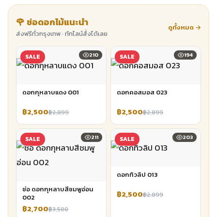
🌹 ช่อดอกไม้แนะนำ
ดูทั้งหมด →
ส่งฟรีทั่วกรุงเทพ · ทักไลน์สั่งได้เลย
210
194
SALE
SALE
ดอกกุหลาบแดง 001
ดอกคอสมอส 023
฿2,500
฿2,500
฿2,899
฿2,899
211
203
SALE
SALE
ดอกทิวลิป 013
ช่อ ดอกกุหลาบสีชมพูอ่อน
฿2,500
฿2,899
002
฿2,700
฿3,500