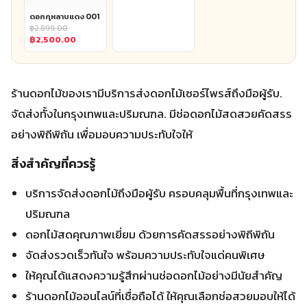
฿2,500.00.
ดอกกุหลาบแดง 001
฿
2,899.00
Original
฿
2,500.00
price
Current
was:
price
฿2,899.00.
is:
฿2,500.00.
ร้านดอกไม้ของเรามีบริการส่งดอกไม้เซอร์ไพรส์ถึงมือผู้รับ.
จัดส่งทั้งในกรุงเทพและปริมณฑล. มีช่อดอกไม้สดสวยคัดสรร
อย่างพิถีพิถัน เพื่อมอบความประทับใจให้
สิ่งสำคัญที่ควรรู้
บริการจัดส่งดอกไม้ถึงมือผู้รับ ครอบคลุมพื้นที่กรุงเทพและ
ปริมณฑล
ดอกไม้สดคุณภาพเยี่ยม ด้วยการคัดสรรอย่างพิถีพิถัน
จัดส่งรวดเร็วทันใจ พร้อมความประทับใจแด่คนพิเศษ
ให้คุณได้แสดงความรู้สึกผ่านช่อดอกไม้อย่างมีนัยสำคัญ
ร้านดอกไม้ออนไลน์ที่เชื่อถือได้ ให้คุณเลือกช่อสวยมอบให้ได้