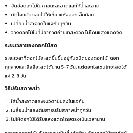
กุหลาบและลิลลี่จะสดได้นาน 5-7 วัน. แต่ดอกไลเซนโทจะสดได้
แค่ 2-3 วัน
วิธีปรับสภาพน้ำ
ใส่น้ำสะอาดและผงวิตามินลงในแจกัน
เปลี่ยนน้ำและเติมสารปรับสภาพน้ำทุกวัน
ไม่ให้ดอกไม้ได้รับแสงแดดโดยตรงเป็นเวลานาน
การดูแลดอกไม้หลังการส่งเป็นสิ่งสำคัญ. ร้านดอกไม้ออนไลน์
จะให้คำแนะนำเพื่อช่วยให้ดอกไม้ของคุณสวยงามและสดใส.
ช่วยให้คุณส่งมอบดอกไม้ที่มีคุณภาพดีที่สุดให้คนพิเศษ
ตัวอย่างความสำเร็จจากการเซอร์ไพรส์ด้วยดอกไม้
ดอกไม้ไม่แค่แสดงความรักและความสัมพันธ์ แต่ยังสร้างความ