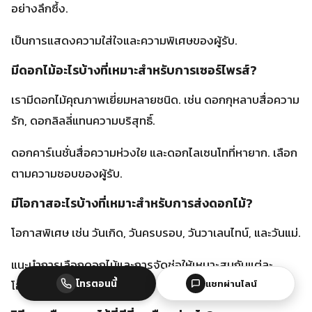
ดอกคาร์เนชั่นสื่อความห่วงใย และดอกไลเซนโทที่หายาก. เลือก
ตามความชอบของผู้รับ.
มีโอกาสอะไรบ้างที่เหมาะสำหรับการส่งดอกไม้?
โอกาสพิเศษ เช่น วันเกิด, วันครบรอบ, วันวาเลนไทน์, และวันแม่.
แนะนำการเลือกดอกไม้และการจัดช่อให้เหมาะสมกับแต่ละ
โอกาส.
วิธีการเลือกดอกไม้ที่ดีที่สุดคืออย่างไร?
พิจารณาถึงความชอบของผู้รับ, ฤดูกาล และความหมายของ
ดอกไม้แต่ละชนิด.
เพื่อช่อดอกไม้ที่สื่อความรู้สึกได้ตรงใจที่สุด. พร้อมให้คำปรึกษา
ผ่านช่องทางออนไลน์.
โทรตอนนี้
แชทผ่านไลน์
เราสามารถเลือกซื้อดอกไม้ได้จากร้านดอกไม้ใดบ้างใน