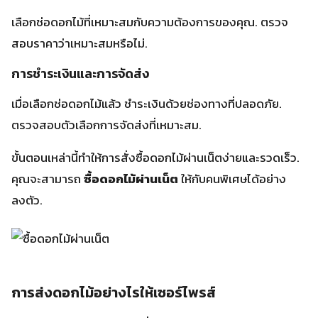
ขั้นตอนเหล่านี้ทำให้การสั่งซื้อดอกไม้ผ่านเน็ตง่ายและรวดเร็ว.
คุณจะสามารถ
ซื้อดอกไม้ผ่านเน็ต
ให้กับคนพิเศษได้อย่าง
ลงตัว.
การส่งดอกไม้อย่างไรให้เซอร์ไพรส์
ส่งดอกไม้ให้คนพิเศษเป็นวิธีที่จะทำให้พวกเขารู้สึกพิเศษ. มัน
แสดงถึงความรักหรือความปรารถนาดี. แต่การเป็นเซอร์ไพรส์
ที่น่าจดจำต้องคำนึงถึงหลายอย่าง เช่น เวลา สถานที่ และวิธี
การส่ง.
การเขียนการ์ดคำอวยพรที่มีความหมายก็สำคัญไม่แพ้กัน. มัน
จะทำให้การส่งดอกไม้ของคุณน่าประทับใจยิ่งขึ้น.