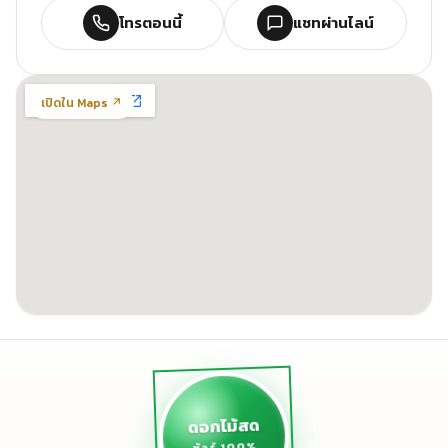
โทรตอนนี้
แชทผ่านไลน์
เปิดใน Maps ↗
ดอกไม้สด
ชัวร์ 100%