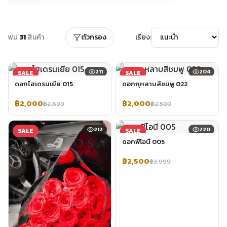
พบ
31
สินค้า
ตัวกรอง
เรียง:
211
204
SALE
SALE
ดอกไฮเดรนเยีย 015
ดอกกุหลาบสีชมพู 022
฿2,000
฿2,000
฿2,699
฿2,500
212
220
SALE
SALE
ดอกพีโอนี 005
฿2,500
฿3,999