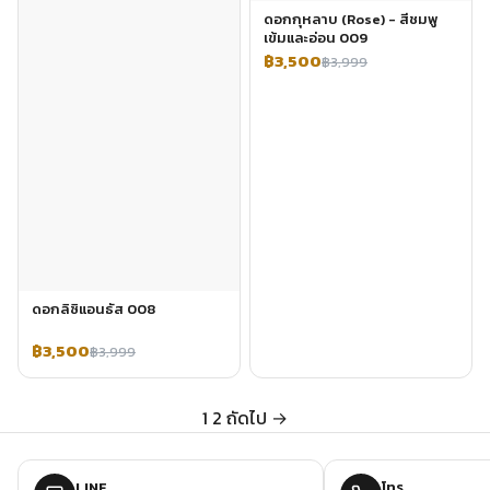
ดอกกุหลาบ (Rose) - สีชมพู
เข้มและอ่อน 009
฿3,500
฿3,999
ดอกลิซิแอนธัส 008
฿3,500
฿3,999
1
2
ถัดไป →
LINE
โทร