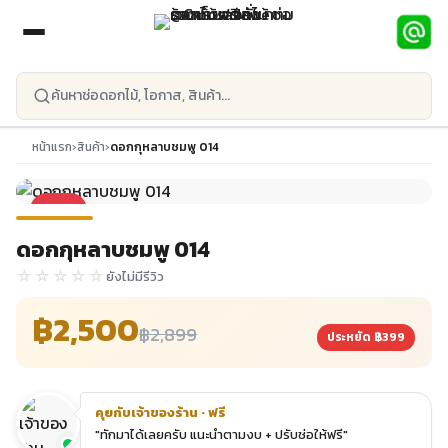
ข้ามไปยังเนื้อหาหลัก
หน้าแรก
›
สินค้า
›
ดอกกุหลาบชมพู 014
-14%
ดอกกุหลาบชมพู 014
☆☆☆☆☆
ยังไม่มีรีวิว
฿2,500
฿2,899
ประหยัด ฿399
คุยกับเจ้าของร้าน · ฟรี
"ทักมาได้เลยครับ แนะนำตามงบ + ปรับช่อให้ฟรี"