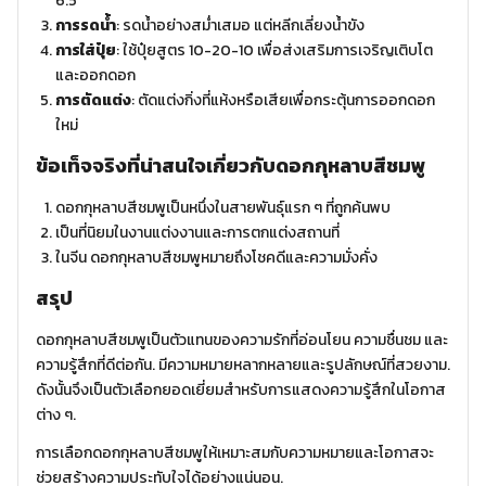
6.5
การรดน้ำ
: รดน้ำอย่างสม่ำเสมอ แต่หลีกเลี่ยงน้ำขัง
การใส่ปุ๋ย
: ใช้ปุ๋ยสูตร 10-20-10 เพื่อส่งเสริมการเจริญเติบโต
และออกดอก
การตัดแต่ง
: ตัดแต่งกิ่งที่แห้งหรือเสียเพื่อกระตุ้นการออกดอก
ใหม่
ข้อเท็จจริงที่น่าสนใจเกี่ยวกับดอกกุหลาบสีชมพู
ดอกกุหลาบสีชมพูเป็นหนึ่งในสายพันธุ์แรก ๆ ที่ถูกค้นพบ
เป็นที่นิยมในงานแต่งงานและการตกแต่งสถานที่
ในจีน ดอกกุหลาบสีชมพูหมายถึงโชคดีและความมั่งคั่ง
สรุป
ดอกกุหลาบสีชมพูเป็นตัวแทนของความรักที่อ่อนโยน ความชื่นชม และ
ความรู้สึกที่ดีต่อกัน. มีความหมายหลากหลายและรูปลักษณ์ที่สวยงาม.
ดังนั้นจึงเป็นตัวเลือกยอดเยี่ยมสำหรับการแสดงความรู้สึกในโอกาส
ต่าง ๆ.
การเลือกดอกกุหลาบสีชมพูให้เหมาะสมกับความหมายและโอกาสจะ
ช่วยสร้างความประทับใจได้อย่างแน่นอน.