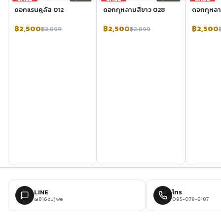
ดอกแรนคูลัส 012
ดอกกุหลาบสีขาว 028
ดอกกุหลา
฿2,500
฿2,500
฿2,500
฿2,899
฿2,899
LINE
โทร
@816cujwe
095-079-6187