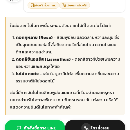
ส่งฟรีทั่ว กทม.
เขียนการ์ดฟรี
ในช่อดอกไม้ในภาพนี้ประกอบด้วยดอกไม้ที่โดดเด่น ได้แก่:
ดอกกุหลาบ (Rose)
- สีชมพูอ่อน มีลวดลายหวานละมุน ซึ่ง
เป็นจุดเด่นของช่อนี้ สื่อถึงความรักที่อ่อนโยน ความโรแมน
ติก และความสง่างาม
ดอกลิซิแอนธัส (Lisianthus)
- ดอกสีขาวที่ช่วยเพิ่มความ
อ่อนหวานและสมดุลให้ช่อ
ใบไม้ตกแต่ง
- เช่น ใบยูคาลิปตัส เพิ่มความสดชื่นและความ
ธรรมชาติให้ช่อดอกไม้
ช่อนี้มีการจัดในโทนสีชมพูอ่อนและขาวที่เรียบง่ายและหรูหรา
เหมาะสำหรับโอกาสพิเศษ เช่น วันครบรอบ วันแต่งงาน หรือใช้
แสดงความยินดีในโอกาสสำคัญค่ะ!
ทักสั่งซื้อทาง LINE
โทรสั่งเลย