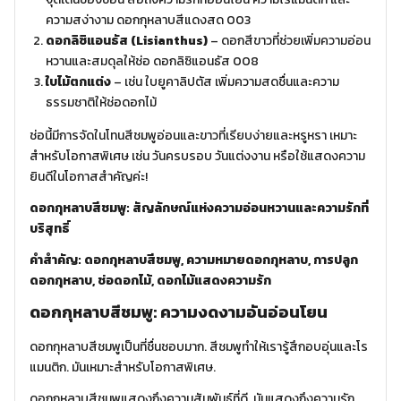
ความสง่างาม
ดอกกุหลาบสีแดงสด 003
ดอกลิซิแอนธัส (Lisianthus)
– ดอกสีขาวที่ช่วยเพิ่มความอ่อน
หวานและสมดุลให้ช่อ
ดอกลิซิแอนธัส 008
ใบไม้ตกแต่ง
– เช่น ใบยูคาลิปตัส เพิ่มความสดชื่นและความ
ธรรมชาติให้ช่อดอกไม้
ช่อนี้มีการจัดในโทนสีชมพูอ่อนและขาวที่เรียบง่ายและหรูหรา เหมาะ
สำหรับโอกาสพิเศษ เช่น วันครบรอบ วันแต่งงาน หรือใช้แสดงความ
ยินดีในโอกาสสำคัญค่ะ!
ดอกกุหลาบสีชมพู: สัญลักษณ์แห่งความอ่อนหวานและความรักที่
บริสุทธิ์
คำสำคัญ: ดอกกุหลาบสีชมพู, ความหมายดอกกุหลาบ, การปลูก
ดอกกุหลาบ, ช่อดอกไม้, ดอกไม้แสดงความรัก
ดอกกุหลาบสีชมพู: ความงดงามอันอ่อนโยน
ดอกกุหลาบสีชมพูเป็นที่ชื่นชอบมาก. สีชมพูทำให้เรารู้สึกอบอุ่นและโร
แมนติก. มันเหมาะสำหรับโอกาสพิเศษ.
ดอกกุหลาบสีชมพูแสดงถึงความสัมพันธ์ที่ดี. มันแสดงถึงความรัก