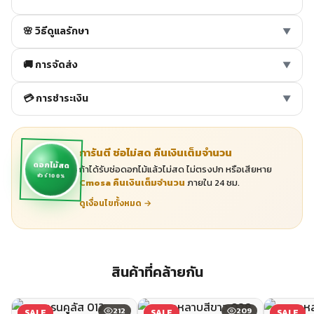
🌸 วิธีดูแลรักษา
▼
🚚 การจัดส่ง
▼
💳 การชำระเงิน
▼
การันตี ช่อไม่สด คืนเงินเต็มจำนวน
ดอกไม้สด
ถ้าได้รับช่อดอกไม้แล้วไม่สด ไม่ตรงปก หรือเสียหาย
ชัวร์ 100%
Cmosa คืนเงินเต็มจำนวน
ภายใน 24 ชม.
ดูเงื่อนไขทั้งหมด →
สินค้าที่คล้ายกัน
212
209
SALE
SALE
SALE