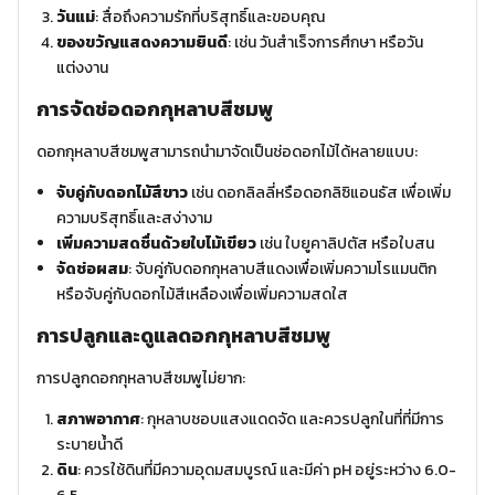
วันแม่
: สื่อถึงความรักที่บริสุทธิ์และขอบคุณ
ของขวัญแสดงความยินดี
: เช่น วันสำเร็จการศึกษา หรือวัน
แต่งงาน
การจัดช่อดอกกุหลาบสีชมพู
ดอกกุหลาบสีชมพูสามารถนำมาจัดเป็นช่อดอกไม้ได้หลายแบบ:
จับคู่กับดอกไม้สีขาว
เช่น ดอกลิลลี่หรือดอกลิซิแอนธัส เพื่อเพิ่ม
ความบริสุทธิ์และสง่างาม
เพิ่มความสดชื่นด้วยใบไม้เขียว
เช่น ใบยูคาลิปตัส หรือใบสน
จัดช่อผสม
: จับคู่กับดอกกุหลาบสีแดงเพื่อเพิ่มความโรแมนติก
หรือจับคู่กับดอกไม้สีเหลืองเพื่อเพิ่มความสดใส
การปลูกและดูแลดอกกุหลาบสีชมพู
การปลูกดอกกุหลาบสีชมพูไม่ยาก:
สภาพอากาศ
: กุหลาบชอบแสงแดดจัด และควรปลูกในที่ที่มีการ
ระบายน้ำดี
ดิน
: ควรใช้ดินที่มีความอุดมสมบูรณ์ และมีค่า pH อยู่ระหว่าง 6.0-