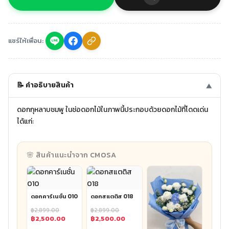
แชร์ให้เพื่อน:
📝 คำอธิบายสินค้า
▼
ดอกกุหลาบชมพู ในช่อดอกไม้ในภาพนี้ประกอบด้วยดอกไม้ที่โดดเด่น
ได้แก่:
🌸 สินค้าแนะนำจาก CMOSA
ดอกคาร์เนชั่น 010
ดอกสแตติส 018
฿
2,899.00
฿
2,899.00
Original
Original
฿
2,500.00
฿
2,500.00
price
Current
price
Current