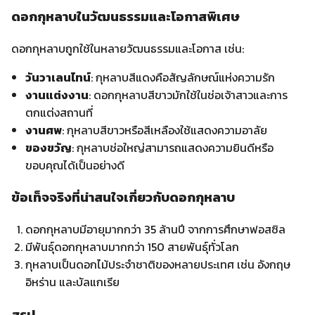
กุหลาบจะสร้างความประทับใจไม่รู้ลืม
🌸 วิธีดูแลรักษา
▼
🚚 การจัดส่ง
▼
💳 การชำระเงิน
▼
ดอกไม้สด
ชัวร์ 100%
การันตี ช่อไม่สด คืนเงินเต็มจำนวน
ถ้าได้รับช่อดอกไม้แล้วไม่สด ไม่ตรงปก หรือเสียหาย
Cmosa คืน
เงินเต็มจำนวน
ภายใน 24 ชม.
ดูเงื่อนไขทั้งหมด →
ดูเงื่อนไขทั้งหมด →
สินค้าที่คล้ายกัน