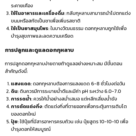
ตกแต่งสถานที่
งานศพ
: กุหลาบสีขาวหรือสีเหลืองใช้แสดงความอาลัย
ของขวัญ
: กุหลาบช่อใหญ่สามารถแสดงความยินดีหรือ
ขอบคุณได้เป็นอย่างดี
ข้อเท็จจริงที่น่าสนใจเกี่ยวกับดอกกุหลาบ
ดอกกุหลาบมีอายุมากกว่า 35 ล้านปี จากการศึกษาฟอสซิล
มีพันธุ์ดอกกุหลาบมากกว่า 150 สายพันธุ์ทั่วโลก
กุหลาบเป็นดอกไม้ประจำชาติของหลายประเทศ เช่น อังกฤษ
อิหร่าน และบัลแกเรีย
สรุป
ดอกกุหลาบไม่ได้เป็นเพียงดอกไม้ที่งดงาม แต่ยังเป็นสัญลักษณ์
ของความรักและความรู้สึกที่ลึกซึ้ง การเลือกดอกกุหลาบให้เหมาะ
สมกับโอกาสและความหมายสามารถช่วยถ่ายทอดความในใจได้
อย่างสมบูรณ์แบบ ไม่ว่าคุณจะมอบให้ใครหรือในโอกาสใด ดอก