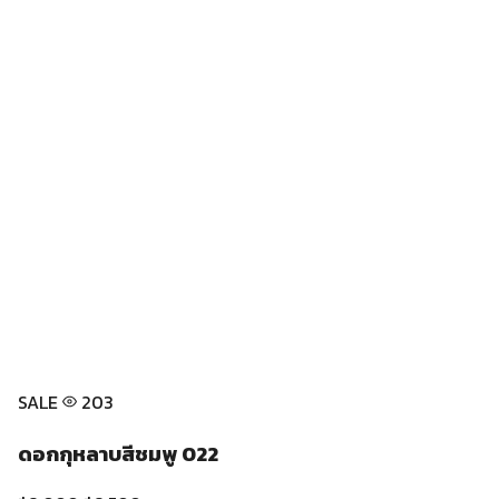
Cmosa Flower
ตั้งอยู่ที่ปากคลองตลาด ใกล้สถานีสนามไชย
MRT คัดดอกไม้สดใหม่ทุกวันตรงจากตลาดดอกไม้ที่ใหญ่ที่สุดใน
กรุงเทพ จัดช่อโดยช่างฝีมือ ส่งทั่วกรุงเทพและปริมณฑล
ดอกไม้สดใหม่
ใกล้ปากคลองตลาด
ใกล้ MRT สนามไชย
ส่งทั่ว
กรุงเทพ
ส่งด่วน 2-3 ชม.
ปากคลองตลาด เขตพระนคร กรุงเทพมหานคร 10200
ใกล้ปากคลองตลาด · ใกล้ MRT สนามไชย ~5 นาที
จันทร์–ศุกร์ 9.00–20.00 น. / เสาร์–อาทิตย์ 9.00–18.00 น.
โทรตอนนี้
แชทผ่านไลน์