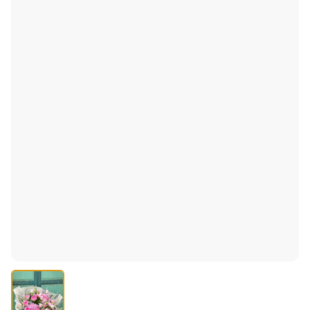
฿3,500
฿3,999
ประหยัด ฿499
คุยกับเจ้าของร้าน · ฟรี
"ทักมาได้เลยครับ แนะนำตามงบ + ปรับช่อให้ฟรี"
ส่งฟรีทั่ว กทม.
เขียนการ์ดฟรี
ในช่อดอกไม้ในภาพประกอบด้วยดอกไม้หลากหลายชนิด ได้แก่:
ดอกกุหลาบ (Rose)
- สีชมพูเข้มและอ่อน
ดอกทิวลิป (Tulip)
- สีชมพูอ่อน ดูหวานละมุน
ดอกไฮเดรนเยีย (Hydrangea)
- สีชมพูบริเวณกลางช่อ
ดอกลิซิแอนธัส (Lisianthus)
- สีชมพูอ่อน
ดอกแว็กซ์ฟลาวเวอร์ (Waxflower)
- ดอกไม้เล็ก ๆ สีขาว
ใบยูคาลิปตัส (Eucalyptus)
- ใบสีเขียวอ่อนที่เพิ่มความ
สดชื่น