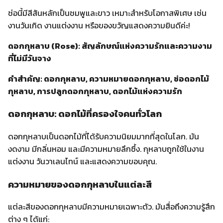
ชื่นชม
กุหลาบสีเหลือง
: สื่อถึงมิตรภาพ ความสุข และความอบอุ่น
กุหลาบสีส้ม
: สื่อถึงความหลงใหลและพลังงาน
กุหลาบสีม่วง
: สื่อถึงความสง่างามและความรักแรกพบ
ประโยชน์ของดอกกุหลาบ
ดอกกุหลาบไม่เพียงแต่มีความสวยงามเท่านั้น แต่ยังมีประโยชน์
มากมาย เช่น:
ใช้ในอุตสาหกรรมน้ำหอม
: กลิ่นหอมของดอกกุหลาบถูกสกัด
เป็นน้ำหอมที่คนชื่นชอบทั่วโลก
ใช้ในสกินแคร์
: น้ำกุหลาบช่วยบำรุงผิวให้ชุ่มชื้นและลดการ
ระคายเคือง
ใช้ในอาหารและเครื่องดื่ม
: กลีบกุหลาบสามารถนำไปตกแต่ง
ขนมหรือสกัดเป็นชาเพื่อเพิ่มรสชาติ
ใช้เป็นยาสมุนไพร
: ในบางวัฒนธรรม ดอกกุหลาบถูกใช้เพื่อ
บำรุงสุขภาพและลดความเครียด