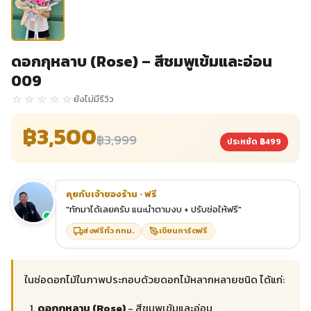
ช่อนี้มีสีสันหลักเป็นชมพูและขาว เหมาะสำหรับโอกาสพิเศษ เช่น
งานวันเกิด งานแต่งงาน หรือของขวัญแสดงความยินดีค่ะ!
ทักสั่งซื้อทาง LINE
โทรสั่งเลย
แชร์ให้เพื่อน:
📝 คำอธิบายสินค้า
🌸 วิธีดูแลรักษา
🚚 การจัดส่ง
💳 การชำระเงิน
📝 คำอธิบายสินค้า
▼
ในช่อดอกไม้ในภาพประกอบด้วยดอกไม้หลากหลายชนิด ได้แก่:
🌸 สินค้าแนะนำจาก CMOSA