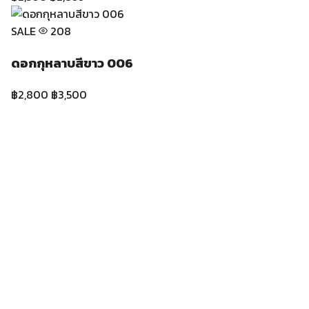
SALE
203
ดอกกุหลาบสีชมพู 022
฿2,000
฿2,500
LINE
โทร
ที่ตั้งร้าน
@816cujwe
095-079-6187
ปาก
คลองตลาด
ร้านดอกไม้สดปากคลองตลาด
—
Cmosa Flower
ส่งทั่วกรุงเทพ