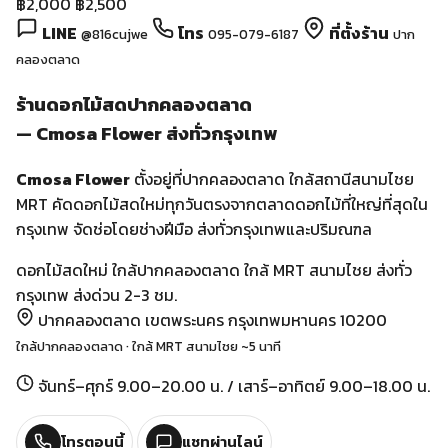
เปิดใน Maps ↗
ดอกไม้สด
ชัวร์ 100%
การันตี ช่อไม่สด คืนเงินเต็มจำนวน
ถ้าได้รับช่อดอกไม้แล้วไม่สด ไม่ตรงปก หรือเสียหาย
Cmosa คืน
เงินเต็มจำนวน
ภายใน 24 ชม.
ดูเงื่อนไข →
ร้านขายดอกไม้ ช่อดอกไม้ จดส่งรวดเร็วฟรี ทั่ว กทม
@Cmosaflower
ร้านดอกไม้พรีเมี่ยมจากปากคลองตลาด ส่งทั่วกรุงเทพฯ พร้อม
จัดดอกตามสั่ง
›
หมวดสินค้า