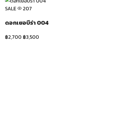
SALE
201
ดอกทานตะวัน 020
฿2,500
฿2,899
SALE
218
ดอกพีโอนี 005
฿2,500
฿3,999