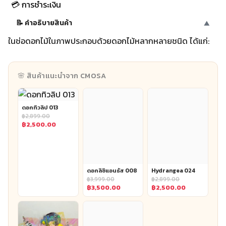
ดอกเยอบีร่า 004
฿
3,500.00
Original
฿
2,700.00
price
Current
was:
price
฿3,500.00.
is:
฿2,700.00.
ดอกกุหลาบ (Rose)
– สีชมพูเข้มและอ่อน
ดอกทิวลิป (Tulip)
– สีชมพูอ่อน ดูหวานละมุน
ดอกไฮเดรนเยีย (Hydrangea)
– สีชมพูบริเวณกลางช่อ
ดอกลิซิแอนธัส (Lisianthus)
– สีชมพูอ่อน
ดอกลิซิ
แอนธัส 008
ดอกแว็กซ์ฟลาวเวอร์ (Waxflower)
– ดอกไม้เล็ก ๆ สีขาว
ใบยูคาลิปตัส (Eucalyptus)
– ใบสีเขียวอ่อนที่เพิ่มความ
สดชื่น
ช่อนี้มีสีสันหลักเป็นชมพูและขาว เหมาะสำหรับโอกาสพิเศษ เช่น
งานวันเกิด งานแต่งงาน หรือของขวัญแสดงความยินดีค่ะ!
ดอกกุหลาบ (Rose): สัญลักษณ์แห่งความรักและความงาม
ที่ไม่มีวันจาง