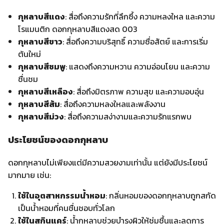
การปลูกและดูแลดอกกุหลาบ
การปลูกดอกกุหลาบง่ายดายถ้าดูแลอย่างเหมาะสม มีขั้นตอน
สำคัญดังนี้:
แสงแดด
: ดอกกุหลาบต้องการแสงแดด 6-8 ชั่วโมงต่อวัน
ดิน
: ดินควรมีการระบายน้ำดีและมีค่า pH ระหว่าง 6.0-7.0
การรดน้ำ
: ควรให้น้ำอย่างสม่ำเสมอ แต่หลีกเลี่ยงน้ำขัง
การตัดแต่งกิ่ง
: ตัดแต่งกิ่งที่ตายออกเพื่อกระตุ้นการเติบโต
ของดอกใหม่
ปุ๋ย
: ใช้ปุ๋ยที่มีสารอาหารครบถ้วน เช่น ปุ๋ยสูตร 10-10-10 เพื่อ
บำรุงดอกให้สมบูรณ์
ดอกกุหลาบในวัฒนธรรมและโอกาสพิเศษ
ดอกกุหลาบถูกใช้ในหลายวัฒนธรรมและโอกาส เช่น:
วันวาเลนไทน์
: กุหลาบสีแดงคือสัญลักษณ์แห่งความรัก
งานแต่งงาน
: ดอกกุหลาบสีขาวมักใช้ในช่อเจ้าสาวและการ