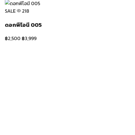
SALE
213
ดอกยิบโซฟิลลา 021
฿2,500
฿2,899
SALE
208
ดอกกุหลาบสีขาว 006
฿2,800
฿3,500