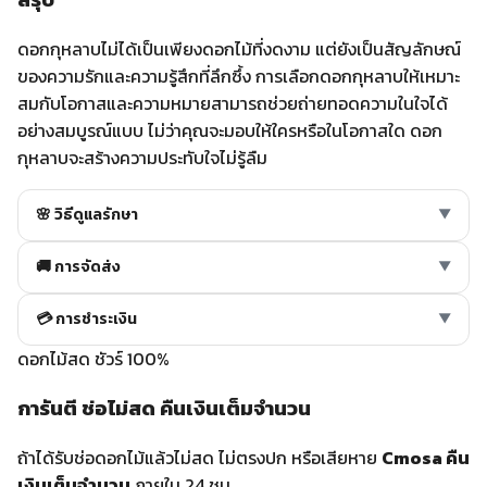
SALE
199
ดอกกุหลาบสีแดงสด 003
฿3,500
฿4,000
SALE
208
ดอกกล้วยไม้ฟาแลนนอปซิส 019
฿2,500
฿2,899
SALE
207
ดอกเยอบีร่า 004
฿2,700
฿3,500