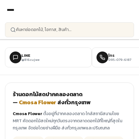
ข้ามไปยังเนื้อหาหลัก
LINE
โทร
@816cujwe
095-079-6187
ร้านดอกไม้สดปากคลองตลาด
—
Cmosa Flower
ส่งทั่วกรุงเทพ
Cmosa Flower
ตั้งอยู่ที่ปากคลองตลาด ใกล้สถานีสนามไชย
MRT คัดดอกไม้สดใหม่ทุกวันตรงจากตลาดดอกไม้ที่ใหญ่ที่สุดใน
กรุงเทพ จัดช่อโดยช่างฝีมือ ส่งทั่วกรุงเทพและปริมณฑล