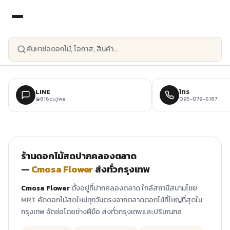
ข้ามไปยังเนื้อหาหลัก
LINE
โทร
@816cujwe
095-079-6187
ร้านดอกไม้สดปากคลองตลาด
—
Cmosa Flower
ส่งทั่วกรุงเทพ
Cmosa Flower
ตั้งอยู่ที่ปากคลองตลาด ใกล้สถานีสนามไชย
MRT คัดดอกไม้สดใหม่ทุกวันตรงจากตลาดดอกไม้ที่ใหญ่ที่สุดใน
กรุงเทพ จัดช่อโดยช่างฝีมือ ส่งทั่วกรุงเทพและปริมณฑล