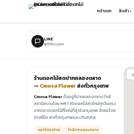
ข้ามไปยังเนื้อหาหลัก
หน้าแรก
สินค้า
LINE
@816cujwe
เ
ร้านดอกไม้สดปากคลองตลาด
—
Cmosa Flower
ส่งทั่วกรุงเทพ
Cmosa Flower
ตั้งอยู่ที่ปากคลองตลาด ใกล้
สถานีสนามไชย MRT คัดดอกไม้สดใหม่ทุกวันตรง
จากตลาดดอกไม้ที่ใหญ่ที่สุดในกรุงเทพ จัดช่อโดย
ช่างฝีมือ ส่งทั่วกรุงเทพและปริมณฑล
ดอกไม้สดใหม่
ใกล้ปากคลองตลาด