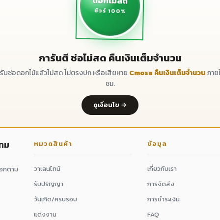
ดอกไม้สด
ชัวร์ 100%
การันตี ช่อไม่สด คืนเงินเต็มจำนวน
ด้รับช่อดอกไม้แล้วไม่สด ไม่ตรงปก หรือเสียหาย
Cmosa คืนเงินเต็มจำนวน
ภายใ
ชม.
ดูเงื่อนไข →
กทม
หมวดสินค้า
ข้อมูล
วาเลนไทน์
เกี่ยวกับเรา
ดอกตาม
รับปริญญา
การจัดส่ง
วันเกิด/ครบรอบ
การชำระเงิน
แต่งงาน
FAQ