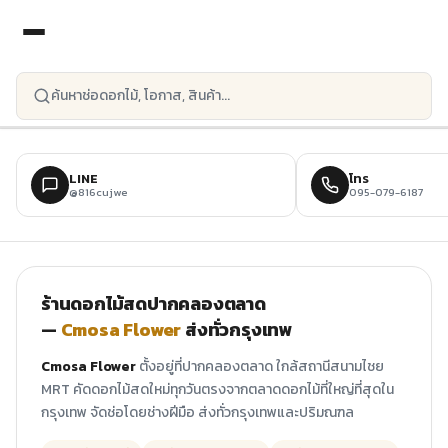
ข้ามไปยังเนื้อหาหลัก
LINE
โทร
@816cujwe
095-079-6187
ร้านดอกไม้สดปากคลองตลาด
—
Cmosa Flower
ส่งทั่วกรุงเทพ
Cmosa Flower
ตั้งอยู่ที่ปากคลองตลาด ใกล้สถานีสนามไชย
MRT คัดดอกไม้สดใหม่ทุกวันตรงจากตลาดดอกไม้ที่ใหญ่ที่สุดใน
กรุงเทพ จัดช่อโดยช่างฝีมือ ส่งทั่วกรุงเทพและปริมณฑล