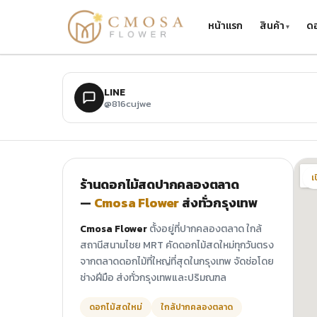
ข้ามไปยังเนื้อหาหลัก
หน้าแรก
สินค้า
ดอ
LINE
@816cujwe
เ
ร้านดอกไม้สดปากคลองตลาด
—
Cmosa Flower
ส่งทั่วกรุงเทพ
Cmosa Flower
ตั้งอยู่ที่ปากคลองตลาด ใกล้
สถานีสนามไชย MRT คัดดอกไม้สดใหม่ทุกวันตรง
จากตลาดดอกไม้ที่ใหญ่ที่สุดในกรุงเทพ จัดช่อโดย
ช่างฝีมือ ส่งทั่วกรุงเทพและปริมณฑล
ดอกไม้สดใหม่
ใกล้ปากคลองตลาด