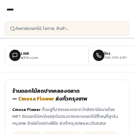
ข้ามไปยังเนื้อหาหลัก
LINE
โทร
@816cujwe
095-079-6187
ร้านดอกไม้สดปากคลองตลาด
—
Cmosa Flower
ส่งทั่วกรุงเทพ
Cmosa Flower
ตั้งอยู่ที่ปากคลองตลาด ใกล้สถานีสนามไชย
MRT คัดดอกไม้สดใหม่ทุกวันตรงจากตลาดดอกไม้ที่ใหญ่ที่สุดใน
กรุงเทพ จัดช่อโดยช่างฝีมือ ส่งทั่วกรุงเทพและปริมณฑล