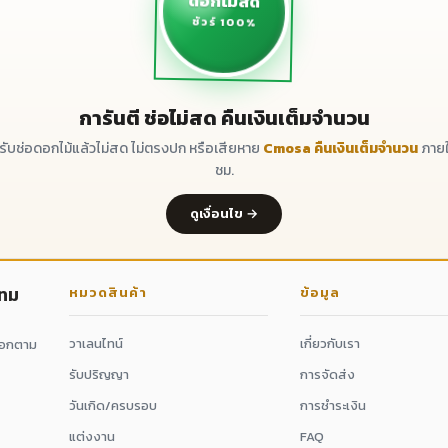
ดอกไม้สด
ชัวร์ 100%
การันตี ช่อไม่สด คืนเงินเต็มจำนวน
ด้รับช่อดอกไม้แล้วไม่สด ไม่ตรงปก หรือเสียหาย
Cmosa คืนเงินเต็มจำนวน
ภายใ
ชม.
ดูเงื่อนไข →
กทม
หมวดสินค้า
ข้อมูล
วาเลนไทน์
เกี่ยวกับเรา
ดอกตาม
รับปริญญา
การจัดส่ง
วันเกิด/ครบรอบ
การชำระเงิน
แต่งงาน
FAQ