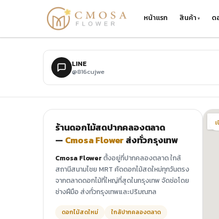
ข้ามไปยังเนื้อหาหลัก
หน้าแรก
สินค้า
ดอ
LINE
@816cujwe
เ
ร้านดอกไม้สดปากคลองตลาด
—
Cmosa Flower
ส่งทั่วกรุงเทพ
Cmosa Flower
ตั้งอยู่ที่ปากคลองตลาด ใกล้
สถานีสนามไชย MRT คัดดอกไม้สดใหม่ทุกวันตรง
จากตลาดดอกไม้ที่ใหญ่ที่สุดในกรุงเทพ จัดช่อโดย
ช่างฝีมือ ส่งทั่วกรุงเทพและปริมณฑล
ดอกไม้สดใหม่
ใกล้ปากคลองตลาด