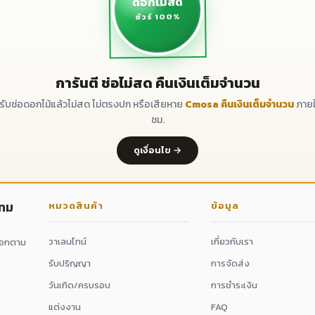
ดอกไม้สด
ชัวร์ 100%
การันตี ช่อไม่สด คืนเงินเต็มจำนวน
ด้รับช่อดอกไม้แล้วไม่สด ไม่ตรงปก หรือเสียหาย
Cmosa คืนเงินเต็มจำนวน
ภายใ
ชม.
ดูเงื่อนไข →
กทม
หมวดสินค้า
ข้อมูล
วาเลนไทน์
เกี่ยวกับเรา
ดอกตาม
รับปริญญา
การจัดส่ง
วันเกิด/ครบรอบ
การชำระเงิน
แต่งงาน
FAQ