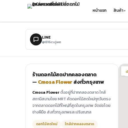
ข้ามไปยังเนื้อหาหลัก
หน้าแรก
สินค้า
LINE
@816cujwe
เ
ร้านดอกไม้สดปากคลองตลาด
—
Cmosa Flower
ส่งทั่วกรุงเทพ
Cmosa Flower
ตั้งอยู่ที่ปากคลองตลาด ใกล้
สถานีสนามไชย MRT คัดดอกไม้สดใหม่ทุกวันตรง
จากตลาดดอกไม้ที่ใหญ่ที่สุดในกรุงเทพ จัดช่อโดย
ช่างฝีมือ ส่งทั่วกรุงเทพและปริมณฑล
ดอกไม้สดใหม่
ใกล้ปากคลองตลาด