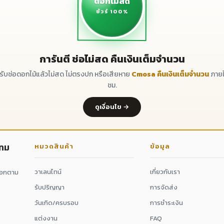
ดอกไม้สด
ชัวร์ 100%
การันตี ช่อไม่สด คืนเงินเต็มจำนวน
ด้รับช่อดอกไม้แล้วไม่สด ไม่ตรงปก หรือเสียหาย
Cmosa คืนเงินเต็มจำนวน
ภายใ
ชม.
ดูเงื่อนไข →
กทม
หมวดสินค้า
ข้อมูล
วาเลนไทน์
เกี่ยวกับเรา
ดอกตาม
รับปริญญา
การจัดส่ง
วันเกิด/ครบรอบ
การชำระเงิน
แต่งงาน
FAQ