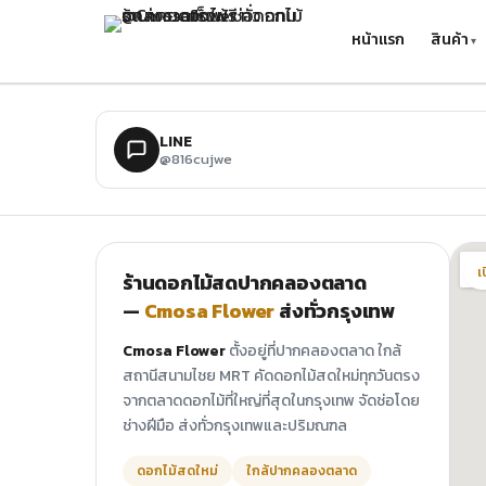
ข้ามไปยังเนื้อหาหลัก
หน้าแรก
สินค้า
LINE
@816cujwe
เ
ร้านดอกไม้สดปากคลองตลาด
—
Cmosa Flower
ส่งทั่วกรุงเทพ
Cmosa Flower
ตั้งอยู่ที่ปากคลองตลาด ใกล้
สถานีสนามไชย MRT คัดดอกไม้สดใหม่ทุกวันตรง
จากตลาดดอกไม้ที่ใหญ่ที่สุดในกรุงเทพ จัดช่อโดย
ช่างฝีมือ ส่งทั่วกรุงเทพและปริมณฑล
ดอกไม้สดใหม่
ใกล้ปากคลองตลาด