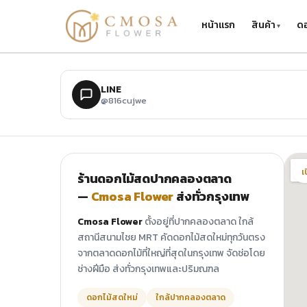
ข้ามไปยังเนื้อหาหลัก
หน้าแรก
สินค้า
ดอ
LINE
@816cujwe
เ
ร้านดอกไม้สดปากคลองตลาด
—
Cmosa Flower
ส่งทั่วกรุงเทพ
Cmosa Flower
ตั้งอยู่ที่ปากคลองตลาด ใกล้
สถานีสนามไชย MRT คัดดอกไม้สดใหม่ทุกวันตรง
จากตลาดดอกไม้ที่ใหญ่ที่สุดในกรุงเทพ จัดช่อโดย
ช่างฝีมือ ส่งทั่วกรุงเทพและปริมณฑล
ดอกไม้สดใหม่
ใกล้ปากคลองตลาด