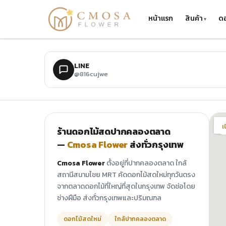
ข้ามไปยังเนื้อหาหลัก
หน้าแรก
สินค้า
ดอ
LINE
@816cujwe
เ
ร้านดอกไม้สดปากคลองตลาด
—
Cmosa Flower
ส่งทั่วกรุงเทพ
Cmosa Flower
ตั้งอยู่ที่ปากคลองตลาด ใกล้
สถานีสนามไชย MRT คัดดอกไม้สดใหม่ทุกวันตรง
จากตลาดดอกไม้ที่ใหญ่ที่สุดในกรุงเทพ จัดช่อโดย
ช่างฝีมือ ส่งทั่วกรุงเทพและปริมณฑล
ดอกไม้สดใหม่
ใกล้ปากคลองตลาด