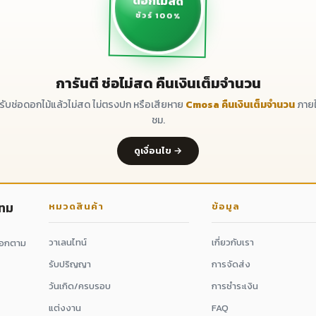
ดอกไม้สด
ชัวร์ 100%
การันตี ช่อไม่สด คืนเงินเต็มจำนวน
ด้รับช่อดอกไม้แล้วไม่สด ไม่ตรงปก หรือเสียหาย
Cmosa คืนเงินเต็มจำนวน
ภายใ
ชม.
ดูเงื่อนไข →
กทม
หมวดสินค้า
ข้อมูล
วาเลนไทน์
เกี่ยวกับเรา
ดอกตาม
รับปริญญา
การจัดส่ง
วันเกิด/ครบรอบ
การชำระเงิน
แต่งงาน
FAQ