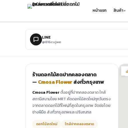
ข้ามไปยังเนื้อหาหลัก
หน้าแรก
สินค้า
LINE
@816cujwe
เ
ร้านดอกไม้สดปากคลองตลาด
—
Cmosa Flower
ส่งทั่วกรุงเทพ
Cmosa Flower
ตั้งอยู่ที่ปากคลองตลาด ใกล้
สถานีสนามไชย MRT คัดดอกไม้สดใหม่ทุกวันตรง
จากตลาดดอกไม้ที่ใหญ่ที่สุดในกรุงเทพ จัดช่อโดย
ช่างฝีมือ ส่งทั่วกรุงเทพและปริมณฑล
ดอกไม้สดใหม่
ใกล้ปากคลองตลาด