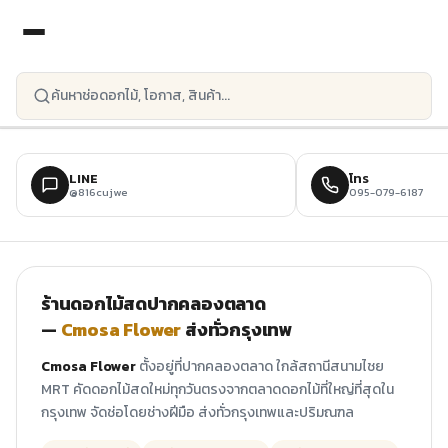
ข้ามไปยังเนื้อหาหลัก
LINE
โทร
@816cujwe
095-079-6187
ร้านดอกไม้สดปากคลองตลาด
—
Cmosa Flower
ส่งทั่วกรุงเทพ
Cmosa Flower
ตั้งอยู่ที่ปากคลองตลาด ใกล้สถานีสนามไชย
MRT คัดดอกไม้สดใหม่ทุกวันตรงจากตลาดดอกไม้ที่ใหญ่ที่สุดใน
กรุงเทพ จัดช่อโดยช่างฝีมือ ส่งทั่วกรุงเทพและปริมณฑล