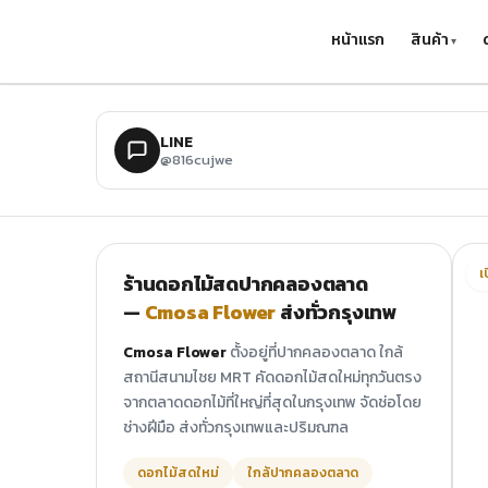
ข้ามไปยังเนื้อหาหลัก
หน้าแรก
สินค้า
LINE
@816cujwe
เ
ร้านดอกไม้สดปากคลองตลาด
—
Cmosa Flower
ส่งทั่วกรุงเทพ
Cmosa Flower
ตั้งอยู่ที่ปากคลองตลาด ใกล้
สถานีสนามไชย MRT คัดดอกไม้สดใหม่ทุกวันตรง
จากตลาดดอกไม้ที่ใหญ่ที่สุดในกรุงเทพ จัดช่อโดย
ช่างฝีมือ ส่งทั่วกรุงเทพและปริมณฑล
ดอกไม้สดใหม่
ใกล้ปากคลองตลาด