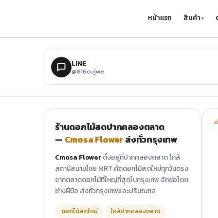
ข้ามไปยังเนื้อหาหลัก
หน้าแรก
สินค้า
LINE
@816cujwe
เ
ร้านดอกไม้สดปากคลองตลาด
—
Cmosa Flower
ส่งทั่วกรุงเทพ
Cmosa Flower
ตั้งอยู่ที่ปากคลองตลาด ใกล้
สถานีสนามไชย MRT คัดดอกไม้สดใหม่ทุกวันตรง
จากตลาดดอกไม้ที่ใหญ่ที่สุดในกรุงเทพ จัดช่อโดย
ช่างฝีมือ ส่งทั่วกรุงเทพและปริมณฑล
ดอกไม้สดใหม่
ใกล้ปากคลองตลาด