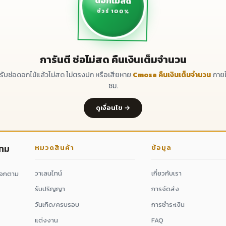
ดอกไม้สด
ชัวร์ 100%
การันตี ช่อไม่สด คืนเงินเต็มจำนวน
ด้รับช่อดอกไม้แล้วไม่สด ไม่ตรงปก หรือเสียหาย
Cmosa คืนเงินเต็มจำนวน
ภายใ
ชม.
ดูเงื่อนไข →
กทม
หมวดสินค้า
ข้อมูล
วาเลนไทน์
เกี่ยวกับเรา
ดอกตาม
รับปริญญา
การจัดส่ง
วันเกิด/ครบรอบ
การชำระเงิน
แต่งงาน
FAQ