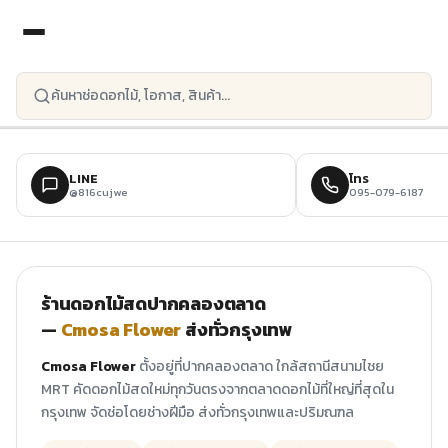
ข้ามไปยังเนื้อหาหลัก
LINE
โทร
@816cujwe
095-079-6187
ร้านดอกไม้สดปากคลองตลาด
—
Cmosa Flower
ส่งทั่วกรุงเทพ
Cmosa Flower
ตั้งอยู่ที่ปากคลองตลาด ใกล้สถานีสนามไชย
MRT คัดดอกไม้สดใหม่ทุกวันตรงจากตลาดดอกไม้ที่ใหญ่ที่สุดใน
กรุงเทพ จัดช่อโดยช่างฝีมือ ส่งทั่วกรุงเทพและปริมณฑล