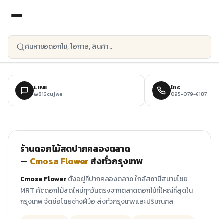
ข้ามไปยังเนื้อหาหลัก
LINE
โทร
@816cujwe
095-079-6187
ร้านดอกไม้สดปากคลองตลาด
—
Cmosa Flower
ส่งทั่วกรุงเทพ
Cmosa Flower
ตั้งอยู่ที่ปากคลองตลาด ใกล้สถานีสนามไชย
MRT คัดดอกไม้สดใหม่ทุกวันตรงจากตลาดดอกไม้ที่ใหญ่ที่สุดใน
กรุงเทพ จัดช่อโดยช่างฝีมือ ส่งทั่วกรุงเทพและปริมณฑล