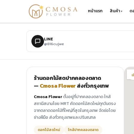
ข้ามไปยังเนื้อหาหลัก
หน้าแรก
สินค้า
ดอ
LINE
@816cujwe
เ
ร้านดอกไม้สดปากคลองตลาด
—
Cmosa Flower
ส่งทั่วกรุงเทพ
Cmosa Flower
ตั้งอยู่ที่ปากคลองตลาด ใกล้
สถานีสนามไชย MRT คัดดอกไม้สดใหม่ทุกวันตรง
จากตลาดดอกไม้ที่ใหญ่ที่สุดในกรุงเทพ จัดช่อโดย
ช่างฝีมือ ส่งทั่วกรุงเทพและปริมณฑล
ดอกไม้สดใหม่
ใกล้ปากคลองตลาด