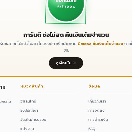
ดอกไม้สด
ชัวร์ 100%
การันตี ช่อไม่สด คืนเงินเต็มจำนวน
ด้รับช่อดอกไม้แล้วไม่สด ไม่ตรงปก หรือเสียหาย
Cmosa คืนเงินเต็มจำนวน
ภายใ
ชม.
ดูเงื่อนไข →
กทม
หมวดสินค้า
ข้อมูล
วาเลนไทน์
เกี่ยวกับเรา
ดอกตาม
รับปริญญา
การจัดส่ง
วันเกิด/ครบรอบ
การชำระเงิน
แต่งงาน
FAQ