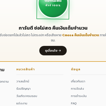
ดอกไม้สด
ชัวร์ 100%
การันตี ช่อไม่สด คืนเงินเต็มจำนวน
ด้รับช่อดอกไม้แล้วไม่สด ไม่ตรงปก หรือเสียหาย
Cmosa คืนเงินเต็มจำนวน
ภายใ
ชม.
ดูเงื่อนไข →
กทม
หมวดสินค้า
ข้อมูล
วาเลนไทน์
เกี่ยวกับเรา
ดอกตาม
รับปริญญา
การจัดส่ง
วันเกิด/ครบรอบ
การชำระเงิน
แต่งงาน
FAQ