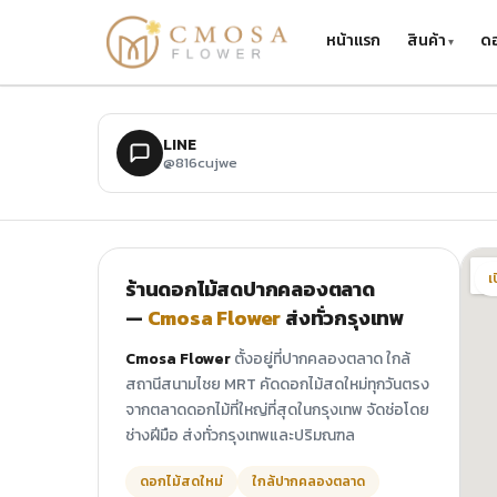
ข้ามไปยังเนื้อหาหลัก
หน้าแรก
สินค้า
ดอ
LINE
@816cujwe
เ
ร้านดอกไม้สดปากคลองตลาด
—
Cmosa Flower
ส่งทั่วกรุงเทพ
Cmosa Flower
ตั้งอยู่ที่ปากคลองตลาด ใกล้
สถานีสนามไชย MRT คัดดอกไม้สดใหม่ทุกวันตรง
จากตลาดดอกไม้ที่ใหญ่ที่สุดในกรุงเทพ จัดช่อโดย
ช่างฝีมือ ส่งทั่วกรุงเทพและปริมณฑล
ดอกไม้สดใหม่
ใกล้ปากคลองตลาด