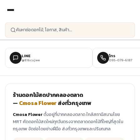
ข้ามไปยังเนื้อหาหลัก
LINE
โทร
@816cujwe
095-079-6187
ร้านดอกไม้สดปากคลองตลาด
—
Cmosa Flower
ส่งทั่วกรุงเทพ
Cmosa Flower
ตั้งอยู่ที่ปากคลองตลาด ใกล้สถานีสนามไชย
MRT คัดดอกไม้สดใหม่ทุกวันตรงจากตลาดดอกไม้ที่ใหญ่ที่สุดใน
กรุงเทพ จัดช่อโดยช่างฝีมือ ส่งทั่วกรุงเทพและปริมณฑล